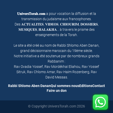
𝐔𝐧𝐢𝐯𝐞𝐫𝐬𝐓𝐨𝐫𝐚𝐡.𝐜𝐨𝐦
a pour vocation la diffusion et la
transmission du judaïsme aux francophones.
Des 𝐀𝐂𝐓𝐔𝐀𝐋𝐈𝐓𝐄𝐒, 𝐕𝐈𝐃𝐄𝐎𝐒, 𝐂𝐇𝐈𝐎𝐔𝐑𝐈𝐌, 𝐃𝐎𝐒𝐒𝐈𝐄𝐑𝐒,
𝐌𝐔𝐒𝐈𝐐𝐔𝐄𝐒, 𝐇𝐀𝐋𝐀𝐊𝐇𝐀… à travers le prisme des
enseignements de la Torah.
Le site a été créé au nom de Rabbi Shlomo Aben Danan,
grand décisionnaire marocain du 19ème siècle.
Notre initiative a été soutenue par de nombreux grands
Rabbanim :
Rav Ovadia Yossef, Rav Mordékhaï Eliahou, Rav Yossef
Sitruk, Rav Chlomo Amar, Rav Haïm Rozenberg, Rav
David Messas.
Rabbi Shlomo Aben Danan
Qui sommes nous
Editions
Contact
Faire un don
© Copyright UniversTorah.com 2026