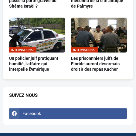
passé la porte gravée du
méconnu de la cité antique
Shéma Israël ?
de Palmyre
INTERNATIONAL
INTERNATIONAL
Un policier juif pratiquant
Les prisonnniers juifs de
humilié, l'affaire qui
Floride auront désormais
interpelle l'Amérique
droit à des repas Kacher
SUIVEZ NOUS
Facebook