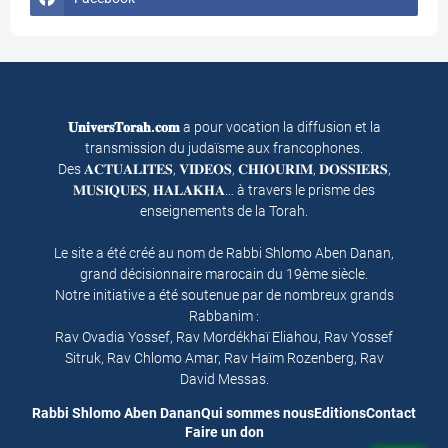
𝐔𝐧𝐢𝐯𝐞𝐫𝐬𝐓𝐨𝐫𝐚𝐡.𝐜𝐨𝐦
a pour vocation la diffusion et la
transmission du judaïsme aux francophones.
Des 𝐀𝐂𝐓𝐔𝐀𝐋𝐈𝐓𝐄𝐒, 𝐕𝐈𝐃𝐄𝐎𝐒, 𝐂𝐇𝐈𝐎𝐔𝐑𝐈𝐌, 𝐃𝐎𝐒𝐒𝐈𝐄𝐑𝐒,
𝐌𝐔𝐒𝐈𝐐𝐔𝐄𝐒, 𝐇𝐀𝐋𝐀𝐊𝐇𝐀… à travers le prisme des
enseignements de la Torah.
Le site a été créé au nom de Rabbi Shlomo Aben Danan,
grand décisionnaire marocain du 19ème siècle.
Notre initiative a été soutenue par de nombreux grands
Rabbanim :
Rav Ovadia Yossef, Rav Mordékhaï Eliahou, Rav Yossef
Sitruk, Rav Chlomo Amar, Rav Haïm Rozenberg, Rav
David Messas.
Rabbi Shlomo Aben Danan
Qui sommes nous
Editions
Contact
Faire un don