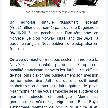
Dessin antisémite concernant la circonsision
Un éditorial
intitulé "Kamuflert jødehat"
(Antisémitisme camouflé) paru dans le Dagen.no le
08/10/2013 se penche sur l'antisémitisme en
Norvège. Le blog Norway, Israel and the Jews l'a
traduit en anglais. Nous publions une adaptation en
français.
Ce type de réaction
n'est pas seulement propre à la
Norvège - on constate partout en Europe une
hostilité grandissante envers les Juifs: Il est difficile
de nos jours d'exprimer publiquement son aversion
ou sa haine des Juifs ou de dire qu'il serait
souhaitable que tous les Juifs quittent le pays.
Néanmoins rien ne vous empêche de le suggérer de
manière indirecte et ambiguë. Même les
groupuscules néo-nazis, Vigrid ou Boot Boys,
s'expriment rarement de nos jours sur ce sujet.