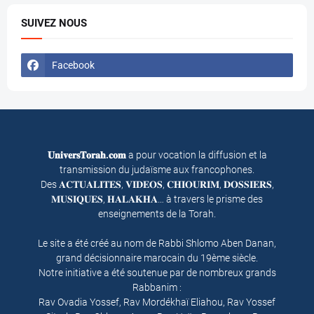
SUIVEZ NOUS
Facebook
𝐔𝐧𝐢𝐯𝐞𝐫𝐬𝐓𝐨𝐫𝐚𝐡.𝐜𝐨𝐦
a pour vocation la diffusion et la
transmission du judaïsme aux francophones.
Des 𝐀𝐂𝐓𝐔𝐀𝐋𝐈𝐓𝐄𝐒, 𝐕𝐈𝐃𝐄𝐎𝐒, 𝐂𝐇𝐈𝐎𝐔𝐑𝐈𝐌, 𝐃𝐎𝐒𝐒𝐈𝐄𝐑𝐒,
𝐌𝐔𝐒𝐈𝐐𝐔𝐄𝐒, 𝐇𝐀𝐋𝐀𝐊𝐇𝐀… à travers le prisme des
enseignements de la Torah.
Le site a été créé au nom de Rabbi Shlomo Aben Danan,
grand décisionnaire marocain du 19ème siècle.
Notre initiative a été soutenue par de nombreux grands
Rabbanim :
Rav Ovadia Yossef, Rav Mordékhaï Eliahou, Rav Yossef