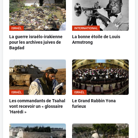
ISRAËL
INTERNATIONAL
La guerre israélo-irakienne
La bonne étoile de Louis
pour les archives juives de
Armstrong
Bagdad
ISRAËL
ISRAËL
Les commandants de Tsahal
Le Grand Rabbin Yona
vont recevoir un « glossaire
furieux
‘Harédi »