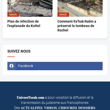
ISRAËL
ISRAËL
Plan de réfection de
Comment Its’hak Rabin a
l’esplanade du Kottel
préservé le tombeau de
Rachel
SUIVEZ NOUS
Facebook
𝐔𝐧𝐢𝐯𝐞𝐫𝐬𝐓𝐨𝐫𝐚𝐡.𝐜𝐨𝐦
a pour vocation la diffusion et la
transmission du judaïsme aux francophones.
Des 𝐀𝐂𝐓𝐔𝐀𝐋𝐈𝐓𝐄𝐒, 𝐕𝐈𝐃𝐄𝐎𝐒, 𝐂𝐇𝐈𝐎𝐔𝐑𝐈𝐌, 𝐃𝐎𝐒𝐒𝐈𝐄𝐑𝐒,