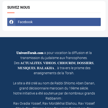
SUIVEZ NOUS
Facebook
𝐔𝐧𝐢𝐯𝐞𝐫𝐬𝐓𝐨𝐫𝐚𝐡.𝐜𝐨𝐦
a pour vocation la diffusion et la
transmission du judaïsme aux francophones.
Des 𝐀𝐂𝐓𝐔𝐀𝐋𝐈𝐓𝐄𝐒, 𝐕𝐈𝐃𝐄𝐎𝐒, 𝐂𝐇𝐈𝐎𝐔𝐑𝐈𝐌, 𝐃𝐎𝐒𝐒𝐈𝐄𝐑𝐒,
𝐌𝐔𝐒𝐈𝐐𝐔𝐄𝐒, 𝐇𝐀𝐋𝐀𝐊𝐇𝐀… à travers le prisme des
enseignements de la Torah.
Le site a été créé au nom de Rabbi Shlomo Aben Danan,
grand décisionnaire marocain du 19ème siècle.
Notre initiative a été soutenue par de nombreux grands
Rabbanim :
Rav Ovadia Yossef, Rav Mordékhaï Eliahou, Rav Yossef