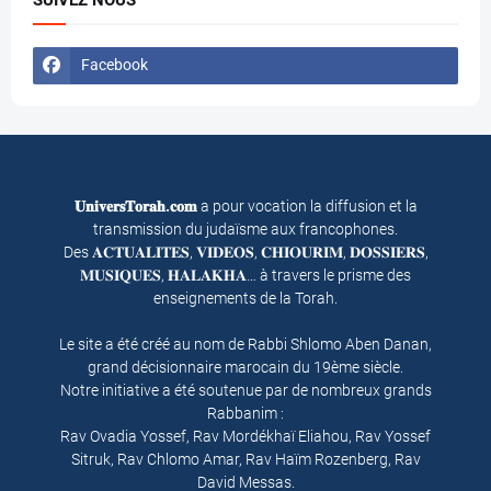
Facebook
𝐔𝐧𝐢𝐯𝐞𝐫𝐬𝐓𝐨𝐫𝐚𝐡.𝐜𝐨𝐦
a pour vocation la diffusion et la
transmission du judaïsme aux francophones.
Des 𝐀𝐂𝐓𝐔𝐀𝐋𝐈𝐓𝐄𝐒, 𝐕𝐈𝐃𝐄𝐎𝐒, 𝐂𝐇𝐈𝐎𝐔𝐑𝐈𝐌, 𝐃𝐎𝐒𝐒𝐈𝐄𝐑𝐒,
𝐌𝐔𝐒𝐈𝐐𝐔𝐄𝐒, 𝐇𝐀𝐋𝐀𝐊𝐇𝐀… à travers le prisme des
enseignements de la Torah.
Le site a été créé au nom de Rabbi Shlomo Aben Danan,
grand décisionnaire marocain du 19ème siècle.
Notre initiative a été soutenue par de nombreux grands
Rabbanim :
Rav Ovadia Yossef, Rav Mordékhaï Eliahou, Rav Yossef
Sitruk, Rav Chlomo Amar, Rav Haïm Rozenberg, Rav
David Messas.