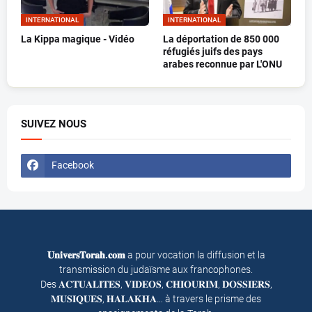
INTERNATIONAL
INTERNATIONAL
La Kippa magique - Vidéo
La déportation de 850 000
réfugiés juifs des pays
arabes reconnue par L'ONU
SUIVEZ NOUS
Facebook
𝐔𝐧𝐢𝐯𝐞𝐫𝐬𝐓𝐨𝐫𝐚𝐡.𝐜𝐨𝐦
a pour vocation la diffusion et la
transmission du judaïsme aux francophones.
Des 𝐀𝐂𝐓𝐔𝐀𝐋𝐈𝐓𝐄𝐒, 𝐕𝐈𝐃𝐄𝐎𝐒, 𝐂𝐇𝐈𝐎𝐔𝐑𝐈𝐌, 𝐃𝐎𝐒𝐒𝐈𝐄𝐑𝐒,
𝐌𝐔𝐒𝐈𝐐𝐔𝐄𝐒, 𝐇𝐀𝐋𝐀𝐊𝐇𝐀… à travers le prisme des