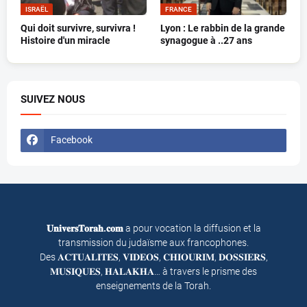
ISRAËL
FRANCE
Qui doit survivre, survivra !
Lyon : Le rabbin de la grande
Histoire d'un miracle
synagogue à ..27 ans
SUIVEZ NOUS
Facebook
𝐔𝐧𝐢𝐯𝐞𝐫𝐬𝐓𝐨𝐫𝐚𝐡.𝐜𝐨𝐦
a pour vocation la diffusion et la
transmission du judaïsme aux francophones.
Des 𝐀𝐂𝐓𝐔𝐀𝐋𝐈𝐓𝐄𝐒, 𝐕𝐈𝐃𝐄𝐎𝐒, 𝐂𝐇𝐈𝐎𝐔𝐑𝐈𝐌, 𝐃𝐎𝐒𝐒𝐈𝐄𝐑𝐒,
𝐌𝐔𝐒𝐈𝐐𝐔𝐄𝐒, 𝐇𝐀𝐋𝐀𝐊𝐇𝐀… à travers le prisme des
enseignements de la Torah.