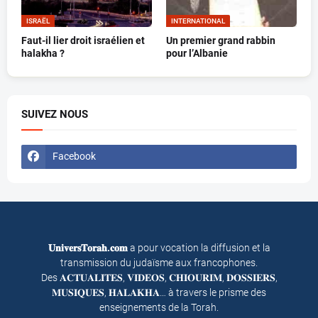
ISRAËL
INTERNATIONAL
Faut-il lier droit israélien et
Un premier grand rabbin
halakha ?
pour l’Albanie
SUIVEZ NOUS
Facebook
𝐔𝐧𝐢𝐯𝐞𝐫𝐬𝐓𝐨𝐫𝐚𝐡.𝐜𝐨𝐦
a pour vocation la diffusion et la
transmission du judaïsme aux francophones.
Des 𝐀𝐂𝐓𝐔𝐀𝐋𝐈𝐓𝐄𝐒, 𝐕𝐈𝐃𝐄𝐎𝐒, 𝐂𝐇𝐈𝐎𝐔𝐑𝐈𝐌, 𝐃𝐎𝐒𝐒𝐈𝐄𝐑𝐒,
𝐌𝐔𝐒𝐈𝐐𝐔𝐄𝐒, 𝐇𝐀𝐋𝐀𝐊𝐇𝐀… à travers le prisme des
enseignements de la Torah.