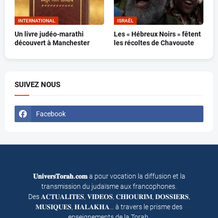
INTERNATIONAL
ISRAËL
Un livre judéo-marathi
Les « Hébreux Noirs » fêtent
découvert à Manchester
les récoltes de Chavouote
SUIVEZ NOUS
Facebook
𝐔𝐧𝐢𝐯𝐞𝐫𝐬𝐓𝐨𝐫𝐚𝐡.𝐜𝐨𝐦
a pour vocation la diffusion et la
transmission du judaïsme aux francophones.
Des 𝐀𝐂𝐓𝐔𝐀𝐋𝐈𝐓𝐄𝐒, 𝐕𝐈𝐃𝐄𝐎𝐒, 𝐂𝐇𝐈𝐎𝐔𝐑𝐈𝐌, 𝐃𝐎𝐒𝐒𝐈𝐄𝐑𝐒,
𝐌𝐔𝐒𝐈𝐐𝐔𝐄𝐒, 𝐇𝐀𝐋𝐀𝐊𝐇𝐀… à travers le prisme des
enseignements de la Torah.