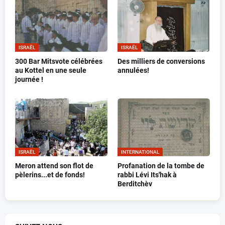
ISRAËL
ISRAËL
300 Bar Mitsvote célébrées
Des milliers de conversions
au Kottel en une seule
annulées!
journée !
ISRAËL
INTERNATIONAL
Meron attend son flot de
Profanation de la tombe de
pèlerins...et de fonds!
rabbi Lévi Its'hak à
Berditchèv