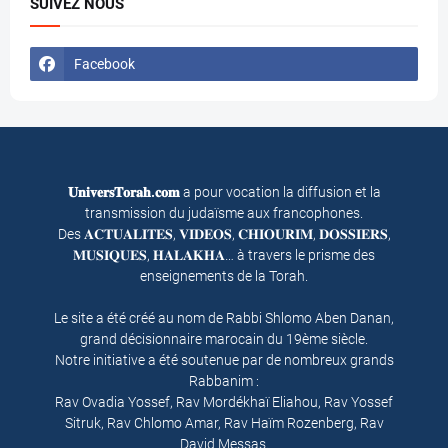
SUIVEZ NOUS
Facebook
𝐔𝐧𝐢𝐯𝐞𝐫𝐬𝐓𝐨𝐫𝐚𝐡.𝐜𝐨𝐦
a pour vocation la diffusion et la
transmission du judaïsme aux francophones.
Des 𝐀𝐂𝐓𝐔𝐀𝐋𝐈𝐓𝐄𝐒, 𝐕𝐈𝐃𝐄𝐎𝐒, 𝐂𝐇𝐈𝐎𝐔𝐑𝐈𝐌, 𝐃𝐎𝐒𝐒𝐈𝐄𝐑𝐒,
𝐌𝐔𝐒𝐈𝐐𝐔𝐄𝐒, 𝐇𝐀𝐋𝐀𝐊𝐇𝐀… à travers le prisme des
enseignements de la Torah.
Le site a été créé au nom de Rabbi Shlomo Aben Danan,
grand décisionnaire marocain du 19ème siècle.
Notre initiative a été soutenue par de nombreux grands
Rabbanim :
Rav Ovadia Yossef, Rav Mordékhaï Eliahou, Rav Yossef
Sitruk, Rav Chlomo Amar, Rav Haïm Rozenberg, Rav
David Messas.