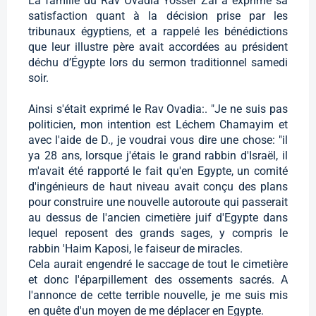
La famille du Rav Ovadia Yossef Zal a exprimé sa
satisfaction quant à la décision prise par les
tribunaux égyptiens, et a rappelé les bénédictions
que leur illustre père avait accordées au président
déchu d’Égypte lors du sermon traditionnel samedi
soir.
Ainsi s'était exprimé le Rav Ovadia:. "Je ne suis pas
politicien, mon intention est Léchem Chamayim et
avec l'aide de D., je voudrai vous dire une chose: "il
ya 28 ans, lorsque j'étais le grand rabbin d'Israël, il
m'avait été rapporté le fait qu'en Egypte, un comité
d'ingénieurs de haut niveau avait conçu des plans
pour construire une nouvelle autoroute qui passerait
au dessus de l'ancien cimetière juif d'Egypte dans
lequel reposent des grands sages, y compris le
rabbin 'Haim Kaposi, le faiseur de miracles.
Cela aurait engendré le saccage de tout le cimetière
et donc l'éparpillement des ossements sacrés. A
l'annonce de cette terrible nouvelle, je me suis mis
en quête d'un moyen de me déplacer en Egypte.