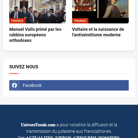
FRANCE
FRANCE
Manuel Valls primé par les
Voltaire et la naissance de
rabbins européens
l'antisémitisme moderne
orthodoxes
SUIVEZ NOUS
Facebook
𝐔𝐧𝐢𝐯𝐞𝐫𝐬𝐓𝐨𝐫𝐚𝐡.𝐜𝐨𝐦
a pour vocation la diffusion et la
transmission du judaïsme aux francophones.
Des 𝐀𝐂𝐓𝐔𝐀𝐋𝐈𝐓𝐄𝐒, 𝐕𝐈𝐃𝐄𝐎𝐒, 𝐂𝐇𝐈𝐎𝐔𝐑𝐈𝐌, 𝐃𝐎𝐒𝐒𝐈𝐄𝐑𝐒,