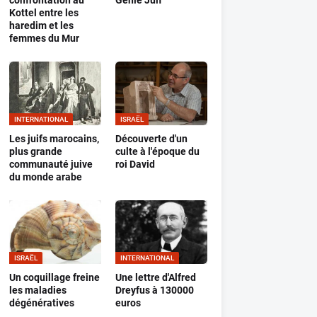
confrontation au
Génie Juif
Kottel entre les
haredim et les
femmes du Mur
INTERNATIONAL
ISRAËL
Les juifs marocains,
Découverte d'un
plus grande
culte à l'époque du
communauté juive
roi David
du monde arabe
ISRAËL
INTERNATIONAL
Un coquillage freine
Une lettre d'Alfred
les maladies
Dreyfus à 130000
dégénératives
euros