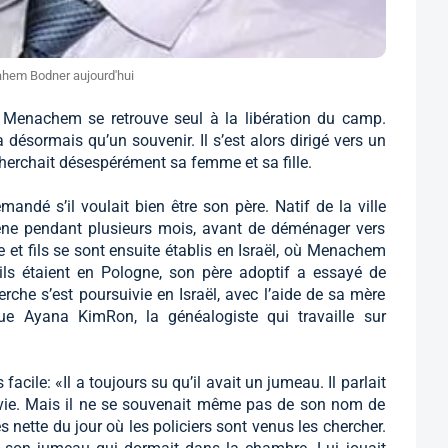
hem Bodner aujourd'hui
 Menachem se retrouve seul à la libération du camp.
 désormais qu’un souvenir. Il s’est alors dirigé vers un
herchait désespérément sa femme et sa fille.
emandé s’il voulait bien être son père. Natif de la ville
ène pendant plusieurs mois, avant de déménager vers
e et fils se sont ensuite établis en Israël, où Menachem
’ils étaient en Pologne, son père adoptif a essayé de
erche s’est poursuivie en Israël, avec l’aide de sa mère
ue Ayana KimRon, la généalogiste qui travaille sur
 facile: «Il a toujours su qu’il avait un jumeau. Il parlait
sa vie. Mais il ne se souvenait même pas de son nom de
 nette du jour où les policiers sont venus les chercher.