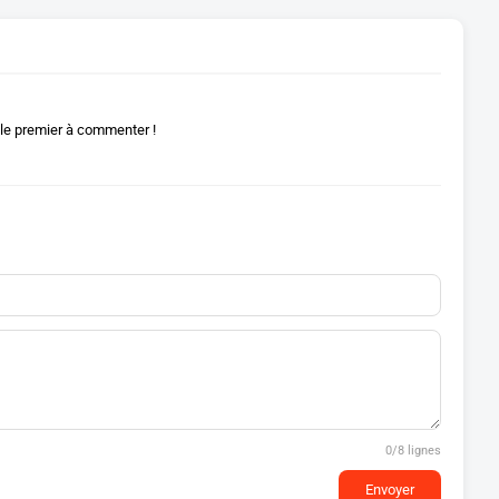
le premier à commenter !
0
/8 lignes
Envoyer