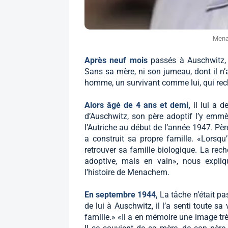
Mena
Après neuf mois
passés à Auschwitz,
Sans sa mère, ni son jumeau, dont il n’a
homme, un survivant comme lui, qui rec
Alors âgé de 4 ans et demi,
il lui a d
d’Auschwitz, son père adoptif l’y emm
l’Autriche au début de l’année 1947. Pèr
a construit sa propre famille. «Lorsqu
retrouver sa famille biologique. La rech
adoptive, mais en vain», nous expliq
l’histoire de Menachem.
En septembre 1944,
La tâche n’était pas
de lui à Auschwitz, il l’a senti toute 
famille.» «Il a en mémoire une image très