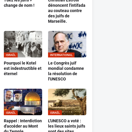
Tuez les juifs »
Christian Estrosi
change de nom !
dénoncent l'intifada
au couteau contre
des juifs de
Marseille.
ISRAËL
INTERNATIONAL
Pourquoi le Kotel
Le Congrès juif
est indestructible et
mondial condamne
éternel
la résolution de
l'UNESCO
ISRAËL
ISRAËL
Rappel : Interdiction
L'UNESCO a voté :
d'accéder au Mont
les lieux saints juifs
du Temple
sont des sites