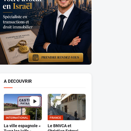
A DECOUVRIR
INTERNATIONAL
FRANCE
La ville espagnole «
Le BNVCA et