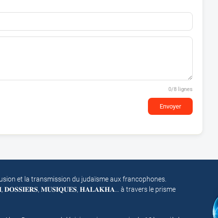
0
/8 lignes
Envoyer
fusion et la transmission du judaïsme aux francophones.
𝐌, 𝐃𝐎𝐒𝐒𝐈𝐄𝐑𝐒, 𝐌𝐔𝐒𝐈𝐐𝐔𝐄𝐒, 𝐇𝐀𝐋𝐀𝐊𝐇𝐀… à travers le prisme