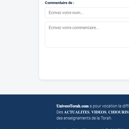
Commentaire de :
𝐔𝐧𝐢𝐯𝐞𝐫𝐬𝐓𝐨𝐫𝐚𝐡.𝐜𝐨𝐦
a pour vocation la dif
Des 𝐀𝐂𝐓𝐔𝐀𝐋𝐈𝐓𝐄𝐒, 𝐕𝐈𝐃𝐄𝐎𝐒, 𝐂𝐇𝐈𝐎𝐔𝐑
des enseignements de la Torah.