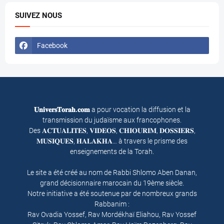
SUIVEZ NOUS
Facebook
𝐔𝐧𝐢𝐯𝐞𝐫𝐬𝐓𝐨𝐫𝐚𝐡.𝐜𝐨𝐦
a pour vocation la diffusion et la
transmission du judaïsme aux francophones.
Des 𝐀𝐂𝐓𝐔𝐀𝐋𝐈𝐓𝐄𝐒, 𝐕𝐈𝐃𝐄𝐎𝐒, 𝐂𝐇𝐈𝐎𝐔𝐑𝐈𝐌, 𝐃𝐎𝐒𝐒𝐈𝐄𝐑𝐒,
𝐌𝐔𝐒𝐈𝐐𝐔𝐄𝐒, 𝐇𝐀𝐋𝐀𝐊𝐇𝐀… à travers le prisme des
enseignements de la Torah.
Le site a été créé au nom de Rabbi Shlomo Aben Danan,
grand décisionnaire marocain du 19ème siècle.
Notre initiative a été soutenue par de nombreux grands
Rabbanim :
Rav Ovadia Yossef, Rav Mordékhaï Eliahou, Rav Yossef