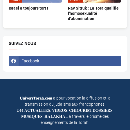
ISRAËL
FRANCE
Israël a toujours tort !
Rav Sitruk : La Tora qualifie
l'homosexualité
d'abomination
SUIVEZ NOUS
Facebook
𝐔𝐧𝐢𝐯𝐞𝐫𝐬𝐓𝐨𝐫𝐚𝐡.𝐜𝐨𝐦
a pour vocation la diffusion et la
transmission du judaïsme aux francophones.
Des 𝐀𝐂𝐓𝐔𝐀𝐋𝐈𝐓𝐄𝐒, 𝐕𝐈𝐃𝐄𝐎𝐒, 𝐂𝐇𝐈𝐎𝐔𝐑𝐈𝐌, 𝐃𝐎𝐒𝐒𝐈𝐄𝐑𝐒,
𝐌𝐔𝐒𝐈𝐐𝐔𝐄𝐒, 𝐇𝐀𝐋𝐀𝐊𝐇𝐀… à travers le prisme des
enseignements de la Torah.