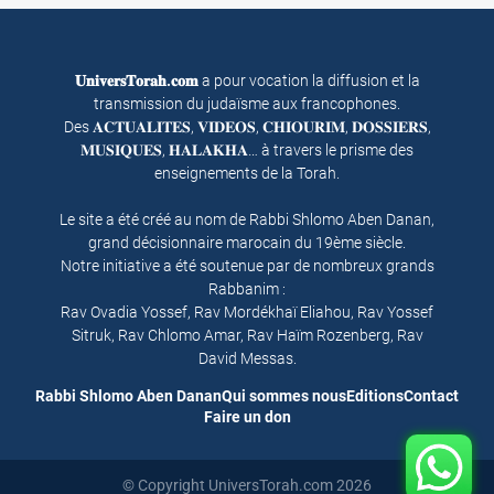
𝐔𝐧𝐢𝐯𝐞𝐫𝐬𝐓𝐨𝐫𝐚𝐡.𝐜𝐨𝐦
a pour vocation la diffusion et la
transmission du judaïsme aux francophones.
Des 𝐀𝐂𝐓𝐔𝐀𝐋𝐈𝐓𝐄𝐒, 𝐕𝐈𝐃𝐄𝐎𝐒, 𝐂𝐇𝐈𝐎𝐔𝐑𝐈𝐌, 𝐃𝐎𝐒𝐒𝐈𝐄𝐑𝐒,
𝐌𝐔𝐒𝐈𝐐𝐔𝐄𝐒, 𝐇𝐀𝐋𝐀𝐊𝐇𝐀… à travers le prisme des
enseignements de la Torah.
Le site a été créé au nom de Rabbi Shlomo Aben Danan,
grand décisionnaire marocain du 19ème siècle.
Notre initiative a été soutenue par de nombreux grands
Rabbanim :
Rav Ovadia Yossef, Rav Mordékhaï Eliahou, Rav Yossef
Sitruk, Rav Chlomo Amar, Rav Haïm Rozenberg, Rav
David Messas.
Rabbi Shlomo Aben Danan
Qui sommes nous
Editions
Contact
Faire un don
© Copyright UniversTorah.com 2026