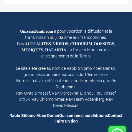
𝐔𝐧𝐢𝐯𝐞𝐫𝐬𝐓𝐨𝐫𝐚𝐡.𝐜𝐨𝐦
a pour vocation la diffusion et la
transmission du judaïsme aux francophones.
Des 𝐀𝐂𝐓𝐔𝐀𝐋𝐈𝐓𝐄𝐒, 𝐕𝐈𝐃𝐄𝐎𝐒, 𝐂𝐇𝐈𝐎𝐔𝐑𝐈𝐌, 𝐃𝐎𝐒𝐒𝐈𝐄𝐑𝐒,
𝐌𝐔𝐒𝐈𝐐𝐔𝐄𝐒, 𝐇𝐀𝐋𝐀𝐊𝐇𝐀… à travers le prisme des
enseignements de la Torah.
Le site a été créé au nom de Rabbi Shlomo Aben Danan,
grand décisionnaire marocain du 19ème siècle.
Notre initiative a été soutenue par de nombreux grands
Rabbanim :
Rav Ovadia Yossef, Rav Mordékhaï Eliahou, Rav Yossef
Sitruk, Rav Chlomo Amar, Rav Haïm Rozenberg, Rav
David Messas.
Rabbi Shlomo Aben Danan
Qui sommes nous
Editions
Contact
Faire un don