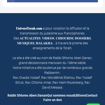
𝐔𝐧𝐢𝐯𝐞𝐫𝐬𝐓𝐨𝐫𝐚𝐡.𝐜𝐨𝐦
a pour vocation la diffusion et la
transmission du judaïsme aux francophones.
Des 𝐀𝐂𝐓𝐔𝐀𝐋𝐈𝐓𝐄𝐒, 𝐕𝐈𝐃𝐄𝐎𝐒, 𝐂𝐇𝐈𝐎𝐔𝐑𝐈𝐌, 𝐃𝐎𝐒𝐒𝐈𝐄𝐑𝐒,
𝐌𝐔𝐒𝐈𝐐𝐔𝐄𝐒, 𝐇𝐀𝐋𝐀𝐊𝐇𝐀… à travers le prisme des
enseignements de la Torah.
Le site a été créé au nom de Rabbi Shlomo Aben Danan,
grand décisionnaire marocain du 19ème siècle.
Notre initiative a été soutenue par de nombreux grands
Rabbanim :
Rav Ovadia Yossef, Rav Mordékhaï Eliahou, Rav Yossef
Sitruk, Rav Chlomo Amar, Rav Haïm Rozenberg, Rav
David Messas.
Rabbi Shlomo Aben Danan
Qui sommes nous
Editions
Contact
Faire un don