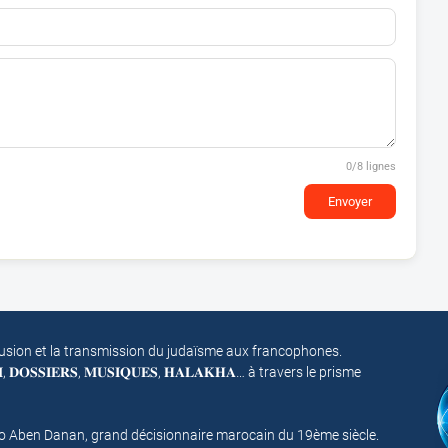
0
/8 lignes
Envoyer
fusion et la transmission du judaïsme aux francophones.
𝐌, 𝐃𝐎𝐒𝐒𝐈𝐄𝐑𝐒, 𝐌𝐔𝐒𝐈𝐐𝐔𝐄𝐒, 𝐇𝐀𝐋𝐀𝐊𝐇𝐀… à travers le prisme
mo Aben Danan, grand décisionnaire marocain du 19ème siècle.