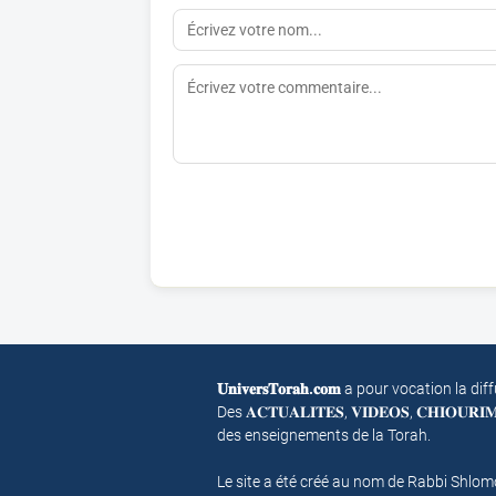
𝐔𝐧𝐢𝐯𝐞𝐫𝐬𝐓𝐨𝐫𝐚𝐡.𝐜𝐨𝐦
a pour vocation la dif
Des 𝐀𝐂𝐓𝐔𝐀𝐋𝐈𝐓𝐄𝐒, 𝐕𝐈𝐃𝐄𝐎𝐒, 𝐂𝐇𝐈𝐎𝐔𝐑
des enseignements de la Torah.
Le site a été créé au nom de Rabbi Shlo