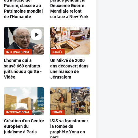
du Miracle de
perdus pendant la
Pourim, classée au
Deuxième Guerre
Patrimoine mondial
Mondiale refont
de l'Humanité
surface à New-York
INTERNATIONAL
ISRAËL
L'homme qui a
Un Mikvé de 2000
sauvé 669 enfants
ans découvert dans
juifs nous a quitté -
une maison de
Vidéo
Jérusalem
INTERNATIONAL
ISRAËL
Création d'un Centre
ISIS va transformer
européen du
la tombe du
judaïsme à Paris
prophète Yona en
parc