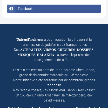
Facebook
𝐔𝐧𝐢𝐯𝐞𝐫𝐬𝐓𝐨𝐫𝐚𝐡.𝐜𝐨𝐦
a pour vocation la diffusion et la
transmission du judaïsme aux francophones.
Des 𝐀𝐂𝐓𝐔𝐀𝐋𝐈𝐓𝐄𝐒, 𝐕𝐈𝐃𝐄𝐎𝐒, 𝐂𝐇𝐈𝐎𝐔𝐑𝐈𝐌, 𝐃𝐎𝐒𝐒𝐈𝐄𝐑𝐒,
𝐌𝐔𝐒𝐈𝐐𝐔𝐄𝐒, 𝐇𝐀𝐋𝐀𝐊𝐇𝐀… à travers le prisme des
enseignements de la Torah.
Le site a été créé au nom de Rabbi Shlomo Aben Danan,
grand décisionnaire marocain du 19ème siècle.
Notre initiative a été soutenue par de nombreux grands
Rabbanim :
Rav Ovadia Yossef, Rav Mordékhaï Eliahou, Rav Yossef
Sitruk, Rav Chlomo Amar, Rav Haïm Rozenberg, Rav
David Messas.