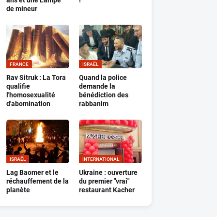
ans et une Lampe
!
de mineur
FRANCE
ISRAËL
Rav Sitruk : La Tora
Quand la police
qualifie
demande la
l'homosexualité
bénédiction des
d'abomination
rabbanim
ISRAËL
INTERNATIONAL
Lag Baomer et le
Ukraine : ouverture
réchauffement de la
du premier "vrai"
planète
restaurant Kacher