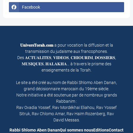
Facebook
𝐔𝐧𝐢𝐯𝐞𝐫𝐬𝐓𝐨𝐫𝐚𝐡.𝐜𝐨𝐦
a pour vocation la diffusion et la
transmission du judaïsme aux francophones.
Des 𝐀𝐂𝐓𝐔𝐀𝐋𝐈𝐓𝐄𝐒, 𝐕𝐈𝐃𝐄𝐎𝐒, 𝐂𝐇𝐈𝐎𝐔𝐑𝐈𝐌, 𝐃𝐎𝐒𝐒𝐈𝐄𝐑𝐒,
𝐌𝐔𝐒𝐈𝐐𝐔𝐄𝐒, 𝐇𝐀𝐋𝐀𝐊𝐇𝐀… à travers le prisme des
enseignements de la Torah.
Le site a été créé au nom de Rabbi Shlomo Aben Danan,
grand décisionnaire marocain du 19ème siècle.
Notre initiative a été soutenue par de nombreux grands
Rabbanim :
Rav Ovadia Yossef, Rav Mordékhaï Eliahou, Rav Yossef
Sitruk, Rav Chlomo Amar, Rav Haïm Rozenberg, Rav
David Messas.
Rabbi Shlomo Aben Danan
Qui sommes nous
Editions
Contact