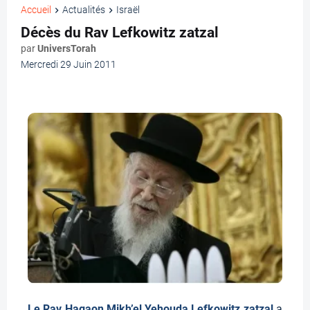
Accueil
Actualités
Israël
Décès du Rav Lefkowitz zatzal
par
UniversTorah
Mercredi 29 Juin 2011
Le Rav Hagaon Mikh’el Yehouda Lefkowitz zatzal
a