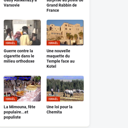
Gaby Ashkenazy à
surprise au poste de
Varsovie
Grand Rabbin de
France
ISRAËL
ISRAËL
Guerre contre la
Une nouvelle
cigarette dans le
maquette du
milieu orthodoxe
Temple face au
Kotel
ISRAËL
ISRAËL
La Mimouna, fête
Une loi pour la
populaire...et
Chemita
populiste