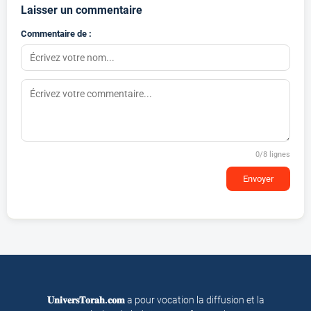
Laisser un commentaire
Commentaire de :
0
/8 lignes
Envoyer
𝐔𝐧𝐢𝐯𝐞𝐫𝐬𝐓𝐨𝐫𝐚𝐡.𝐜𝐨𝐦
a pour vocation la diffusion et la