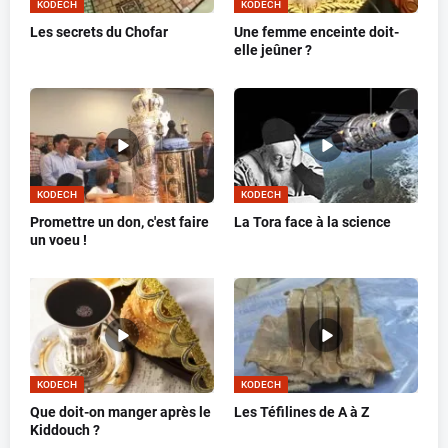
KODECH
KODECH
Les secrets du Chofar
Une femme enceinte doit-
elle jeûner ?
KODECH
KODECH
Promettre un don, c'est faire
La Tora face à la science
un voeu !
KODECH
KODECH
Que doit-on manger après le
Les Téfilines de A à Z
Kiddouch ?