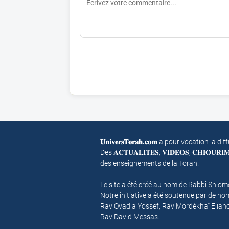
𝐔𝐧𝐢𝐯𝐞𝐫𝐬𝐓𝐨𝐫𝐚𝐡.𝐜𝐨𝐦
a pour vocation la dif
Des 𝐀𝐂𝐓𝐔𝐀𝐋𝐈𝐓𝐄𝐒, 𝐕𝐈𝐃𝐄𝐎𝐒, 𝐂𝐇𝐈𝐎𝐔𝐑
des enseignements de la Torah.
Le site a été créé au nom de Rabbi Shlo
Notre initiative a été soutenue par de 
Rav Ovadia Yossef, Rav Mordékhaï Eliah
Rav David Messas.