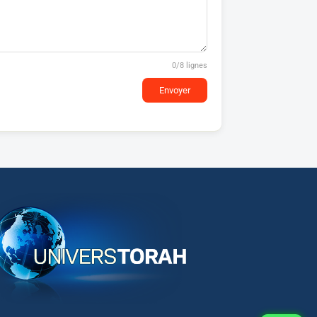
0
/8 lignes
Envoyer