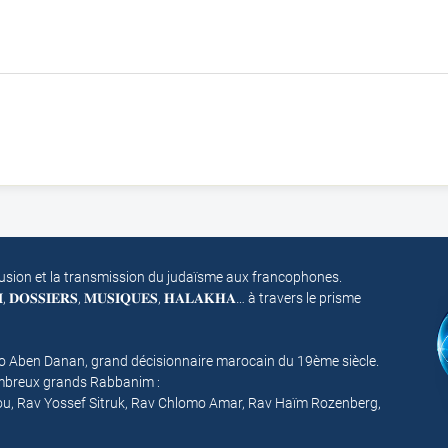
fusion et la transmission du judaïsme aux francophones.
𝐌, 𝐃𝐎𝐒𝐒𝐈𝐄𝐑𝐒, 𝐌𝐔𝐒𝐈𝐐𝐔𝐄𝐒, 𝐇𝐀𝐋𝐀𝐊𝐇𝐀… à travers le prisme
mo Aben Danan, grand décisionnaire marocain du 19ème siècle.
nombreux grands Rabbanim :
ou, Rav Yossef Sitruk, Rav Chlomo Amar, Rav Haïm Rozenberg,