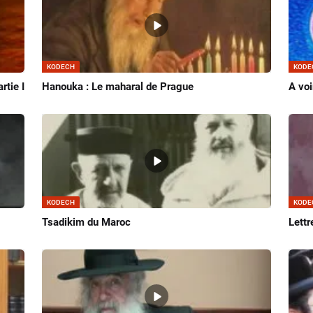
KODECH
KODE
rtie I
Hanouka : Le maharal de Prague
A voi
KODECH
KODE
Tsadikim du Maroc
Lettr