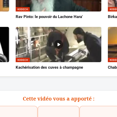
KODECH
KODE
Rav Pinto: le pouvoir du Lachone Hara'
Birka
KODECH
KODE
Kachérisation des cuves à champagne
Chab
Cette vidéo vous a apporté :