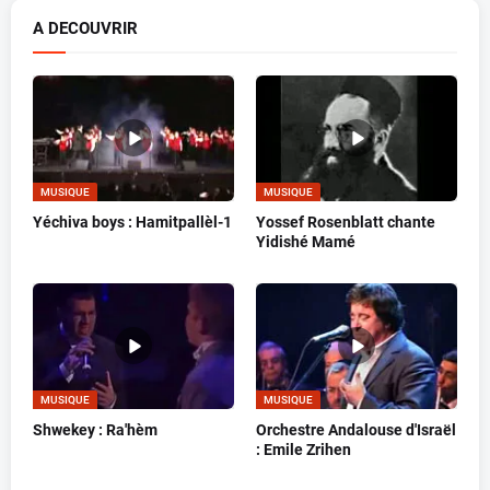
A DECOUVRIR
MUSIQUE
MUSIQUE
Yéchiva boys : Hamitpallèl-1
Yossef Rosenblatt chante
Yidishé Mamé
MUSIQUE
MUSIQUE
Shwekey : Ra'hèm
Orchestre Andalouse d'Israël
: Emile Zrihen