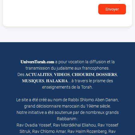
Envoyer
𝐔𝐧𝐢𝐯𝐞𝐫𝐬𝐓𝐨𝐫𝐚𝐡.𝐜𝐨𝐦
a pour vocation la diffusion et la
transmission du judaïsme aux francophones.
Des 𝐀𝐂𝐓𝐔𝐀𝐋𝐈𝐓𝐄𝐒, 𝐕𝐈𝐃𝐄𝐎𝐒, 𝐂𝐇𝐈𝐎𝐔𝐑𝐈𝐌, 𝐃𝐎𝐒𝐒𝐈𝐄𝐑𝐒,
𝐌𝐔𝐒𝐈𝐐𝐔𝐄𝐒, 𝐇𝐀𝐋𝐀𝐊𝐇𝐀… à travers le prisme des
enseignements de la Torah.
Le site a été créé au nom de Rabbi Shlomo Aben Danan,
grand décisionnaire marocain du 19ème siècle.
Notre initiative a été soutenue par de nombreux grands
Rabbanim :
Rav Ovadia Yossef, Rav Mordékhaï Eliahou, Rav Yossef
Sitruk, Rav Chlomo Amar, Rav Haïm Rozenberg, Rav