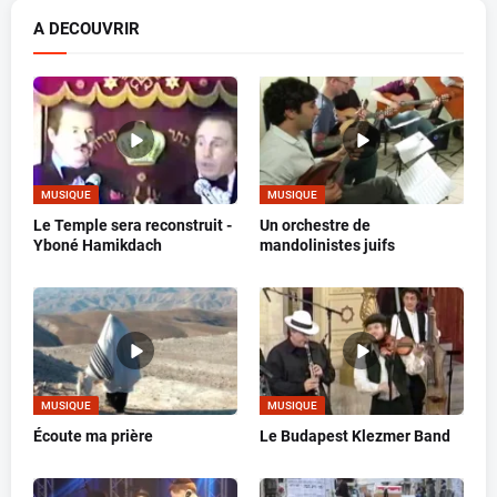
A DECOUVRIR
MUSIQUE
MUSIQUE
Le Temple sera reconstruit -
Un orchestre de
Yboné Hamikdach
mandolinistes juifs
MUSIQUE
MUSIQUE
Écoute ma prière
Le Budapest Klezmer Band