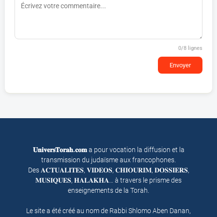
0
/8 lignes
Envoyer
𝐔𝐧𝐢𝐯𝐞𝐫𝐬𝐓𝐨𝐫𝐚𝐡.𝐜𝐨𝐦
a pour vocation la diffusion et la
transmission du judaïsme aux francophones.
Des 𝐀𝐂𝐓𝐔𝐀𝐋𝐈𝐓𝐄𝐒, 𝐕𝐈𝐃𝐄𝐎𝐒, 𝐂𝐇𝐈𝐎𝐔𝐑𝐈𝐌, 𝐃𝐎𝐒𝐒𝐈𝐄𝐑𝐒,
𝐌𝐔𝐒𝐈𝐐𝐔𝐄𝐒, 𝐇𝐀𝐋𝐀𝐊𝐇𝐀… à travers le prisme des
enseignements de la Torah.
Le site a été créé au nom de Rabbi Shlomo Aben Danan,