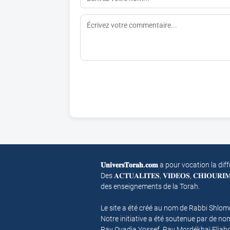
𝐔𝐧𝐢𝐯𝐞𝐫𝐬𝐓𝐨𝐫𝐚𝐡.𝐜𝐨𝐦
a pour vocation la dif
Des 𝐀𝐂𝐓𝐔𝐀𝐋𝐈𝐓𝐄𝐒, 𝐕𝐈𝐃𝐄𝐎𝐒, 𝐂𝐇𝐈𝐎𝐔𝐑
des enseignements de la Torah.
Le site a été créé au nom de Rabbi Shlo
Notre initiative a été soutenue par de 
Rav Ovadia Yossef, Rav Mordékhaï Eliah