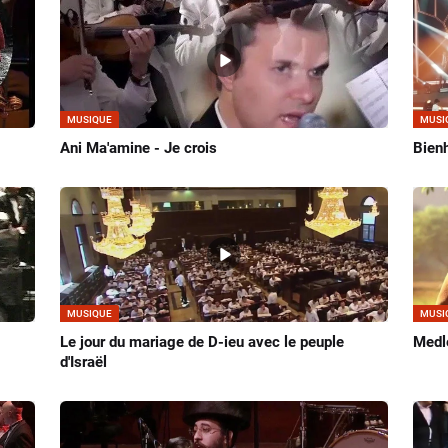
MUSIQUE
MUSI
Ani Ma'amine - Je crois
Bienh
MUSIQUE
MUSI
Le jour du mariage de D-ieu avec le peuple
Medl
d'Israël