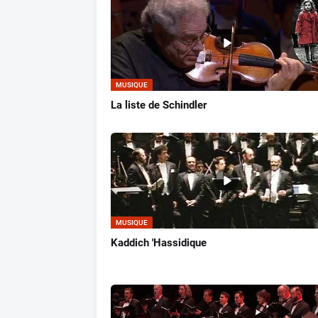
MUSIQUE
La liste de Schindler
MUSIQUE
Kaddich 'Hassidique