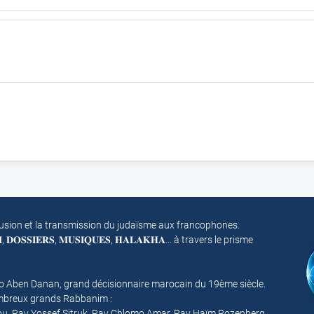
fusion et la transmission du judaïsme aux francophones.
𝐌, 𝐃𝐎𝐒𝐒𝐈𝐄𝐑𝐒, 𝐌𝐔𝐒𝐈𝐐𝐔𝐄𝐒, 𝐇𝐀𝐋𝐀𝐊𝐇𝐀… à travers le prisme
mo Aben Danan, grand décisionnaire marocain du 19ème siècle.
nombreux grands Rabbanim :
ou, Rav Yossef Sitruk, Rav Chlomo Amar, Rav Haïm Rozenberg,