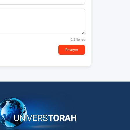
0
/8 lignes
Envoyer