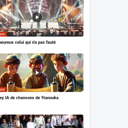
QUE
eureux celui qui n'a pas fauté
QUE
ey IA de chansons de 'Hanouka