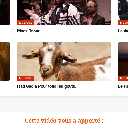
MUSIQUE
MUSI
Maoz Tsour
La da
MUSIQUE
MUSI
Had Gadia Pour tous les goûts...
Le sa
Cette vidéo vous a apporté :