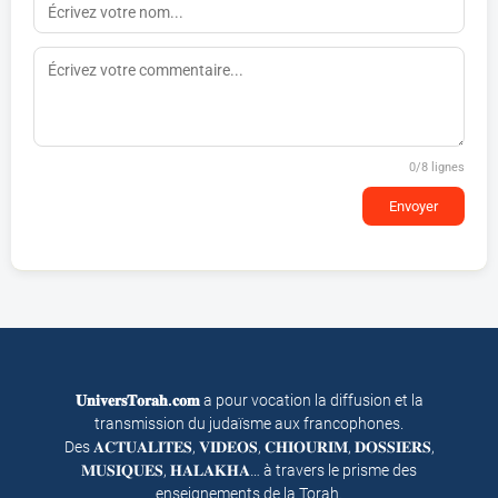
0
/8 lignes
Envoyer
𝐔𝐧𝐢𝐯𝐞𝐫𝐬𝐓𝐨𝐫𝐚𝐡.𝐜𝐨𝐦
a pour vocation la diffusion et la
transmission du judaïsme aux francophones.
Des 𝐀𝐂𝐓𝐔𝐀𝐋𝐈𝐓𝐄𝐒, 𝐕𝐈𝐃𝐄𝐎𝐒, 𝐂𝐇𝐈𝐎𝐔𝐑𝐈𝐌, 𝐃𝐎𝐒𝐒𝐈𝐄𝐑𝐒,
𝐌𝐔𝐒𝐈𝐐𝐔𝐄𝐒, 𝐇𝐀𝐋𝐀𝐊𝐇𝐀… à travers le prisme des
enseignements de la Torah.