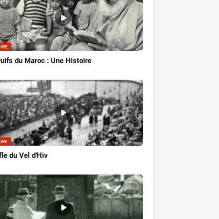
IRE
uifs du Maroc : Une Histoire
IRE
fle du Vel d'Hiv