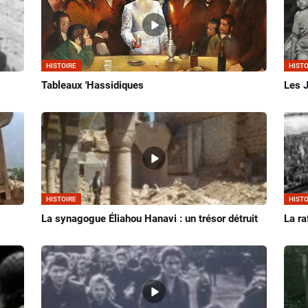
HISTOIRE
HISTO
Tableaux 'Hassidiques
Les J
HISTOIRE
HISTO
La synagogue Éliahou Hanavi : un trésor détruit
La ra