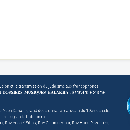
fusion et la transmission du judaïsme aux francophones.
𝐌, 𝐃𝐎𝐒𝐒𝐈𝐄𝐑𝐒, 𝐌𝐔𝐒𝐈𝐐𝐔𝐄𝐒, 𝐇𝐀𝐋𝐀𝐊𝐇𝐀… à travers le prisme
mo Aben Danan, grand décisionnaire marocain du 19ème siècle.
nombreux grands Rabbanim :
ou, Rav Yossef Sitruk, Rav Chlomo Amar, Rav Haïm Rozenberg,