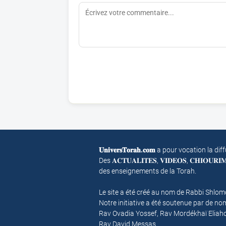
𝐔𝐧𝐢𝐯𝐞𝐫𝐬𝐓𝐨𝐫𝐚𝐡.𝐜𝐨𝐦
a pour vocation la dif
Des 𝐀𝐂𝐓𝐔𝐀𝐋𝐈𝐓𝐄𝐒, 𝐕𝐈𝐃𝐄𝐎𝐒, 𝐂𝐇𝐈𝐎𝐔𝐑
des enseignements de la Torah.
Le site a été créé au nom de Rabbi Shlo
Notre initiative a été soutenue par de 
Rav Ovadia Yossef, Rav Mordékhaï Eliah
Rav David Messas.