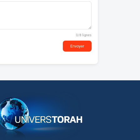
0
/8 lignes
Envoyer