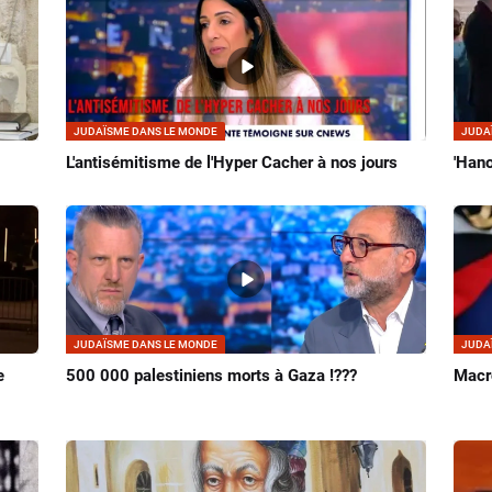
JUDAÏSME DANS LE MONDE
JUDA
L'antisémitisme de l'Hyper Cacher à nos jours
'Han
JUDAÏSME DANS LE MONDE
JUDA
e
500 000 palestiniens morts à Gaza !???
Macro