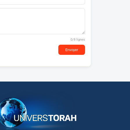
0
/8 lignes
Envoyer