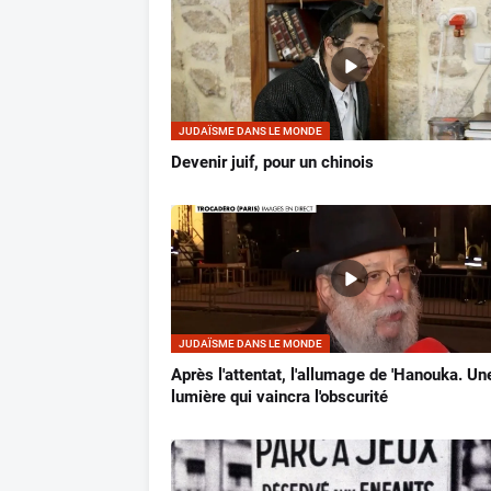
JUDAÏSME DANS LE MONDE
Devenir juif, pour un chinois
JUDAÏSME DANS LE MONDE
Après l'attentat, l'allumage de 'Hanouka. Un
lumière qui vaincra l'obscurité