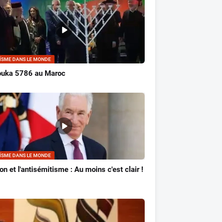
ÏSME DANS LE MONDE
ouka 5786 au Maroc
ÏSME DANS LE MONDE
n et l'antisémitisme : Au moins c'est clair !