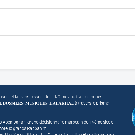
fusion et la transmission du judaïsme aux francophones.
𝐌, 𝐃𝐎𝐒𝐒𝐈𝐄𝐑𝐒, 𝐌𝐔𝐒𝐈𝐐𝐔𝐄𝐒, 𝐇𝐀𝐋𝐀𝐊𝐇𝐀… à travers le prisme
mo Aben Danan, grand décisionnaire marocain du 19ème siècle.
nombreux grands Rabbanim :
ou, Rav Yossef Sitruk, Rav Chlomo Amar, Rav Haïm Rozenberg,