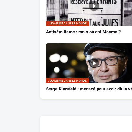
JUDAÏSME DANS LE MONDE
Antisémitisme : mais où est Macron ?
JUDAÏSME DANS LE MONDE
Serge Klarsfeld : menacé pour avoir dit la vé