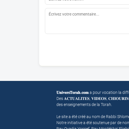
𝐔𝐧𝐢𝐯𝐞𝐫𝐬𝐓𝐨𝐫𝐚𝐡.𝐜𝐨𝐦
a pour vocation la dif
Des 𝐀𝐂𝐓𝐔𝐀𝐋𝐈𝐓𝐄𝐒, 𝐕𝐈𝐃𝐄𝐎𝐒, 𝐂𝐇𝐈𝐎𝐔𝐑
des enseignements de la Torah.
Le site a été créé au nom de Rabbi Shlo
Notre initiative a été soutenue par de 
Rav Ovadia Yossef, Rav Mordékhaï Eliah