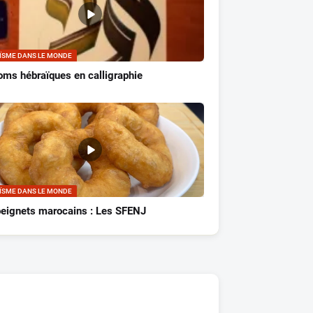
ÏSME DANS LE MONDE
ms hébraïques en calligraphie
ÏSME DANS LE MONDE
beignets marocains : Les SFENJ