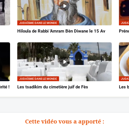
JUDAÏSME DANS LE MONDE
JUDA
Hiloula de Rabbi 'Amram Bèn Diwane le 15 Av
Préno
JUDAÏSME DANS LE MONDE
JUDA
rité !
Les tsadikim du cimetière juif de Fès
Les 
Cette vidéo vous a apporté :