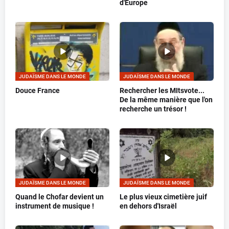
d'Europe
JUDAÏSME DANS LE MONDE
JUDAÏSME DANS LE MONDE
Douce France
Rechercher les MItsvote...
De la même manière que l'on
recherche un trésor !
JUDAÏSME DANS LE MONDE
JUDAÏSME DANS LE MONDE
Quand le Chofar devient un
Le plus vieux cimetière juif
instrument de musique !
en dehors d'Israël