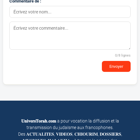
Commentaire de :
0
/8 lignes
Envoyer
𝐔𝐧𝐢𝐯𝐞𝐫𝐬𝐓𝐨𝐫𝐚𝐡.𝐜𝐨𝐦
a pour vocation la diffusion et la
transmission du judaïsme aux francophones.
Des 𝐀𝐂𝐓𝐔𝐀𝐋𝐈𝐓𝐄𝐒, 𝐕𝐈𝐃𝐄𝐎𝐒, 𝐂𝐇𝐈𝐎𝐔𝐑𝐈𝐌, 𝐃𝐎𝐒𝐒𝐈𝐄𝐑𝐒,