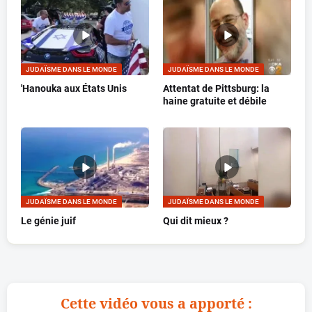
JUDAÏSME DANS LE MONDE
JUDAÏSME DANS LE MONDE
'Hanouka aux États Unis
Attentat de Pittsburg: la
haine gratuite et débile
JUDAÏSME DANS LE MONDE
JUDAÏSME DANS LE MONDE
Le génie juif
Qui dit mieux ?
Cette vidéo vous a apporté :