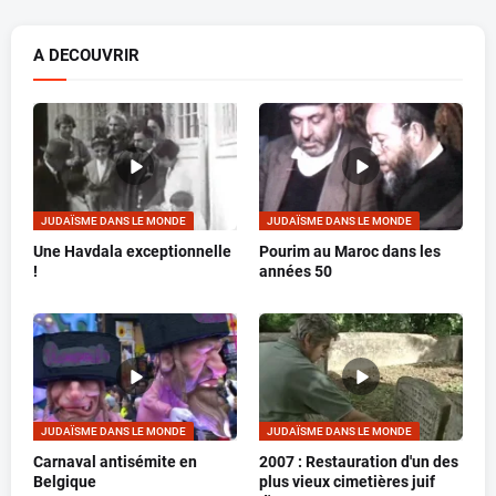
A DECOUVRIR
JUDAÏSME DANS LE MONDE
JUDAÏSME DANS LE MONDE
Une Havdala exceptionnelle
Pourim au Maroc dans les
!
années 50
JUDAÏSME DANS LE MONDE
JUDAÏSME DANS LE MONDE
Carnaval antisémite en
2007 : Restauration d'un des
Belgique
plus vieux cimetières juif