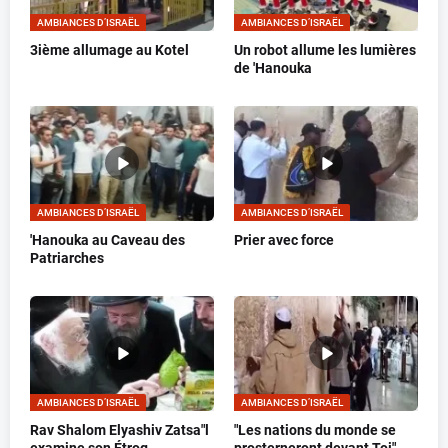
AMBIANCES D’ISRAËL
AMBIANCES D’ISRAËL
3ième allumage au Kotel
Un robot allume les lumières
de 'Hanouka
AMBIANCES D’ISRAËL
AMBIANCES D’ISRAËL
'Hanouka au Caveau des
Prier avec force
Patriarches
AMBIANCES D’ISRAËL
AMBIANCES D’ISRAËL
Rav Shalom Elyashiv Zatsa"l
"Les nations du monde se
examine son Étrog
prosterneront devant Toi"