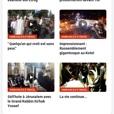
AMBIANCES D’ISRAËL
AMBIANCES D’ISRAËL
" Quelqu'un qui croit est sans
Impressionnant :
peur."
Rassemblement
gigantesque au Kotel
AMBIANCES D’ISRAËL
AMBIANCES D’ISRAËL
Séli'hote à Jérusalem avec
La vie continue...
le Grand Rabbin Its'hak
Yossef