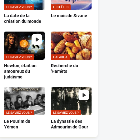
LE SAVIEZ VOUS ?
LES FÊTES
La date de la
Le mois de Sivane
création du monde
LE SAVIEZ VOUS ?
HALAKHA
Newton, était un
Recherche du
amoureux du
'Hamèts
judaïsme
LE SAVIEZ VOUS ?
LE SAVIEZ VOUS ?
Le Pourim du
La dynastie des
Yémen
Admourim de Gour