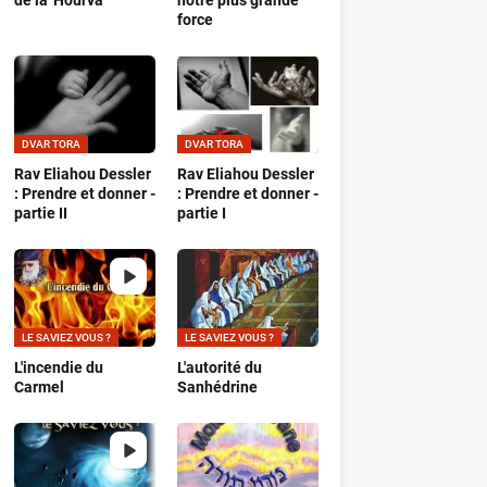
de la 'Hourva
notre plus grande
force
DVAR TORA
DVAR TORA
Rav Eliahou Dessler
Rav Eliahou Dessler
: Prendre et donner -
: Prendre et donner -
partie II
partie I
LE SAVIEZ VOUS ?
LE SAVIEZ VOUS ?
L'incendie du
L'autorité du
Carmel
Sanhédrine