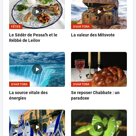
FÊTES
DVAR TORA
Le Sédèr de Pessa'h et le
La valeur des Mitsvote
Rébbé de Leilov
DVAR TORA
DVAR TORA
La source vitale des
Se reposer Chabbate : un
énergies
paradoxe