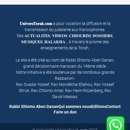
𝐔𝐧𝐢𝐯𝐞𝐫𝐬𝐓𝐨𝐫𝐚𝐡.𝐜𝐨𝐦
a pour vocation la diffusion et la
transmission du judaïsme aux francophones.
Des 𝐀𝐂𝐓𝐔𝐀𝐋𝐈𝐓𝐄𝐒, 𝐕𝐈𝐃𝐄𝐎𝐒, 𝐂𝐇𝐈𝐎𝐔𝐑𝐈𝐌, 𝐃𝐎𝐒𝐒𝐈𝐄𝐑𝐒,
𝐌𝐔𝐒𝐈𝐐𝐔𝐄𝐒, 𝐇𝐀𝐋𝐀𝐊𝐇𝐀… à travers le prisme des
enseignements de la Torah.
Le site a été créé au nom de Rabbi Shlomo Aben Danan,
grand décisionnaire marocain du 19ème siècle.
Notre initiative a été soutenue par de nombreux grands
Rabbanim :
Rav Ovadia Yossef, Rav Mordékhaï Eliahou, Rav Yossef
Sitruk, Rav Chlomo Amar, Rav Haïm Rozenberg, Rav
David Messas.
Rabbi Shlomo Aben Danan
Qui sommes nous
Editions
Contact
Faire un don
© Copyright UniversTorah.com 2026