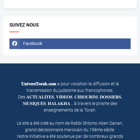
SUIVEZ NOUS
Facebook
𝐔𝐧𝐢𝐯𝐞𝐫𝐬𝐓𝐨𝐫𝐚𝐡.𝐜𝐨𝐦
a pour vocation la diffusion et la
transmission du judaïsme aux francophones.
Des 𝐀𝐂𝐓𝐔𝐀𝐋𝐈𝐓𝐄𝐒, 𝐕𝐈𝐃𝐄𝐎𝐒, 𝐂𝐇𝐈𝐎𝐔𝐑𝐈𝐌, 𝐃𝐎𝐒𝐒𝐈𝐄𝐑𝐒,
𝐌𝐔𝐒𝐈𝐐𝐔𝐄𝐒, 𝐇𝐀𝐋𝐀𝐊𝐇𝐀… à travers le prisme des
enseignements de la Torah.
Le site a été créé au nom de Rabbi Shlomo Aben Danan,
grand décisionnaire marocain du 19ème siècle.
Notre initiative a été soutenue par de nombreux grands