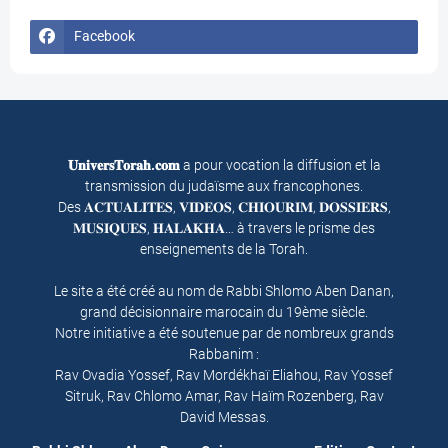
Facebook
𝐔𝐧𝐢𝐯𝐞𝐫𝐬𝐓𝐨𝐫𝐚𝐡.𝐜𝐨𝐦
a pour vocation la diffusion et la
transmission du judaïsme aux francophones.
Des 𝐀𝐂𝐓𝐔𝐀𝐋𝐈𝐓𝐄𝐒, 𝐕𝐈𝐃𝐄𝐎𝐒, 𝐂𝐇𝐈𝐎𝐔𝐑𝐈𝐌, 𝐃𝐎𝐒𝐒𝐈𝐄𝐑𝐒,
𝐌𝐔𝐒𝐈𝐐𝐔𝐄𝐒, 𝐇𝐀𝐋𝐀𝐊𝐇𝐀… à travers le prisme des
enseignements de la Torah.
Le site a été créé au nom de Rabbi Shlomo Aben Danan,
grand décisionnaire marocain du 19ème siècle.
Notre initiative a été soutenue par de nombreux grands
Rabbanim :
Rav Ovadia Yossef, Rav Mordékhaï Eliahou, Rav Yossef
Sitruk, Rav Chlomo Amar, Rav Haïm Rozenberg, Rav
David Messas.