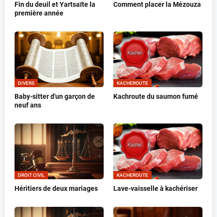
Fin du deuil et Yartsaïte la
Comment placer la Mézouza
première année
DIVERS
KACHEROUTE
Baby-sitter d'un garçon de
Kachroute du saumon fumé
neuf ans
DROIT CIVIL
KACHEROUTE
Héritiers de deux mariages
Lave-vaisselle à kachériser