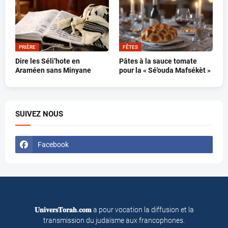
PRIÈRE
FÊTES
Dire les Séli’hote en
Pâtes à la sauce tomate
Araméen sans Minyane
pour la « Sé'ouda Mafsékèt »
SUIVEZ NOUS
Facebook
𝐔𝐧𝐢𝐯𝐞𝐫𝐬𝐓𝐨𝐫𝐚𝐡.𝐜𝐨𝐦
a pour vocation la diffusion et la
transmission du judaïsme aux francophones.