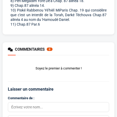
8) Péri Mégadim Yoré Dé'a Chap. 87 alinéa 18.
9) Chap.87 alinéa 14.
10) Piské Rabbenou Yé'hiél MiParis Chap. 19 qui considère
que c'est un interdit de la Torah, Darké Téchouva Chap.87
alinéa 4 au nom du 'Hamoudé Daniel.
11) Chap.87 Par.6
COMMENTAIRES
0
Soyez le premier à commenter !
Laisser un commentaire
Commentaire de :