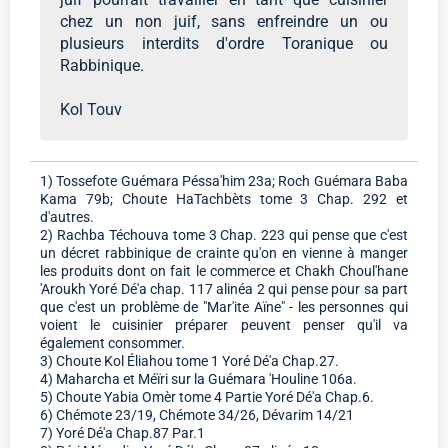
chez un non juif, sans enfreindre un ou
plusieurs interdits d'ordre Toranique ou
Rabbinique.
Kol Touv
1) Tossefote Guémara Péssa'him 23a; Roch Guémara Baba
Kama 79b; Choute HaTachbèts tome 3 Chap. 292 et
d'autres.
2) Rachba Téchouva tome 3 Chap. 223 qui pense que c'est
un décret rabbinique de crainte qu'on en vienne à manger
les produits dont on fait le commerce et Chakh Choul'hane
'Aroukh Yoré Dé'a chap. 117 alinéa 2 qui pense pour sa part
que c'est un problème de "Mar'ite Aïne" - les personnes qui
voient le cuisinier préparer peuvent penser qu'il va
également consommer.
3) Choute Kol Éliahou tome 1 Yoré Dé'a Chap.27.
4) Maharcha et Méïri sur la Guémara 'Houline 106a.
5) Choute Yabia Omèr tome 4 Partie Yoré Dé'a Chap.6.
6) Chémote 23/19, Chémote 34/26, Dévarim 14/21
7) Yoré Dé'a Chap.87 Par.1