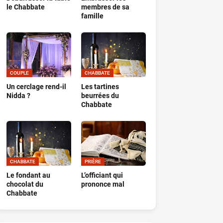
le Chabbate
membres de sa
famille
COUPLE
CHABBATE
Un cerclage rend-il
Les tartines
Nidda ?
beurrées du
Chabbate
CHABBATE
PRIÈRE
Le fondant au
L’officiant qui
chocolat du
prononce mal
Chabbate