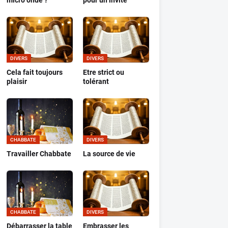
micro onde ?
pour un invité
DIVERS
DIVERS
Cela fait toujours
Etre strict ou
plaisir
tolérant
CHABBATE
DIVERS
Travailler Chabbate
La source de vie
CHABBATE
DIVERS
Débarrasser la table
Embrasser les