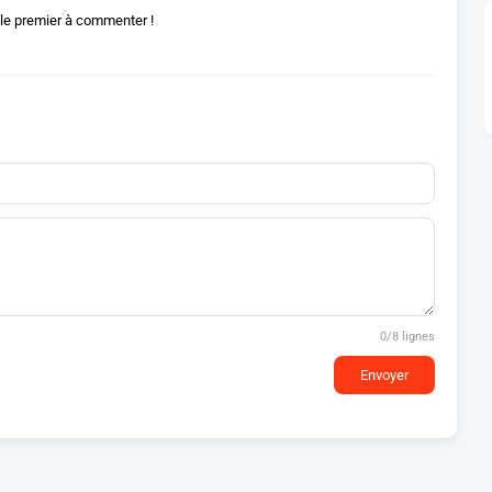
le premier à commenter !
0
/8 lignes
Envoyer