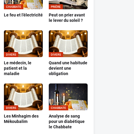
CHABBATE
PRIÈRE
Le feu et l’électricité
Peut on prier avant
le lever du soleil ?
DIVERS
DIVERS
Le médecin, le
Quand une habitude
patient et la
devient une
maladie
obligation
DIVERS
CHABBATE
Les Minhagim des
Analyse de sang
Mékoubalim
pour un diabétique
le Chabbate