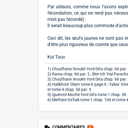
Par ailleurs, comme nous l'avons expli
fécondation, ce qui ne rend pas nécessair
n’est pas fécondé).
Il serait beaucoup plus commode d'achet
Ceci dit, les œufs jaunes ne sont pas in
d'être plus rigoureux de crainte que ceux
Kol Touv
1) Choul'hane 'Aroukh Yoré Dé'a chap. 66 par.
2) Rama chap. 66 par. 2 ; Bèn Ich 'Haï Paracha
3) Choul'hane 'Aroukh Yoré Dé'a chap. 66 par.
4) Halikhote 'Olam tome 6 page 9 ; Yabia' Omè
et tome 4 chap. 56 par. 3
5) Iguérote Moché Yoré Dé'a tome 1 chap. 36
6) Min'hate Its'hak tome 1 chap. 106 et tome 4
COMMENTAIRES
0