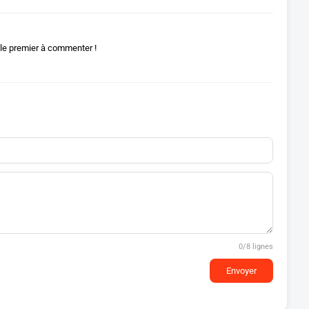
le premier à commenter !
0
/8 lignes
Envoyer