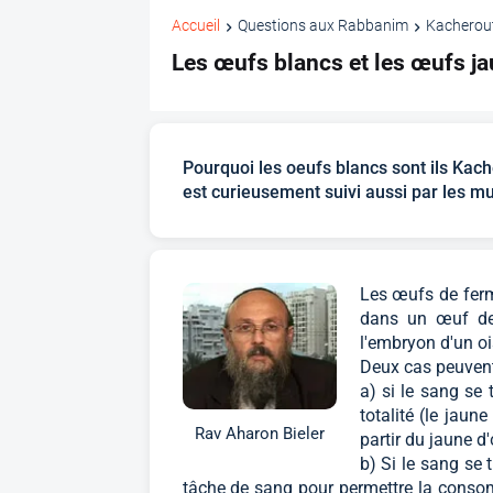
Accueil
Questions aux Rabbanim
Kacherou
Les œufs blancs et les œufs j
Pourquoi les oeufs blancs sont ils Kach
est curieusement suivi aussi par les m
Les œufs de ferm
dans un œuf de c
l'embryon d'un ois
Deux cas peuvent
a) si le sang se 
totalité (le jaun
Rav Aharon Bieler
partir du jaune d
b) Si le sang se t
tâche de sang pour permettre la consom