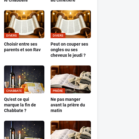
le Chabbate
au cimetière
DIVERS
DIVERS
Choisir entre ses
Peut on couper ses
parents et son Rav
ongles ou ses
cheveux le jeudi ?
CHABBATE
PRIÈRE
Qu'est ce qui
Ne pas manger
marque la fin de
avant la prière du
Chabbate ?
matin