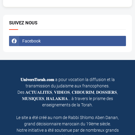
SUIVEZ NOUS
Facebook
𝐔𝐧𝐢𝐯𝐞𝐫𝐬𝐓𝐨𝐫𝐚𝐡.𝐜𝐨𝐦
a pour vocation la diffusion et la
transmission du judaïsme aux francophones.
Des 𝐀𝐂𝐓𝐔𝐀𝐋𝐈𝐓𝐄𝐒, 𝐕𝐈𝐃𝐄𝐎𝐒, 𝐂𝐇𝐈𝐎𝐔𝐑𝐈𝐌, 𝐃𝐎𝐒𝐒𝐈𝐄𝐑𝐒,
𝐌𝐔𝐒𝐈𝐐𝐔𝐄𝐒, 𝐇𝐀𝐋𝐀𝐊𝐇𝐀… à travers le prisme des
enseignements de la Torah.
Le site a été créé au nom de Rabbi Shlomo Aben Danan,
grand décisionnaire marocain du 19ème siècle.
Notre initiative a été soutenue par de nombreux grands