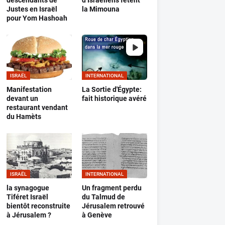
descendants de
d’Israéliens fêtent
Justes en Israël
la Mimouna
pour Yom Hashoah
ISRAËL
INTERNATIONAL
Manifestation
La Sortie d'Égypte:
devant un
fait historique avéré
restaurant vendant
du Hamèts
ISRAËL
INTERNATIONAL
la synagogue
Un fragment perdu
Tiféret Israël
du Talmud de
bientôt reconstruite
Jérusalem retrouvé
à Jérusalem ?
à Genève