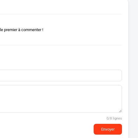
le premier à commenter !
0
/8 lignes
Envoyer