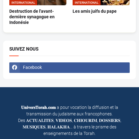
INTERNATIONAL
INTERNATIONAL
Destruction de l'avant-
Les amis juifs du pape
dernière synagogue en
Indonésie
SUIVEZ NOUS
Facebook
𝐔𝐧𝐢𝐯𝐞𝐫𝐬𝐓𝐨𝐫𝐚𝐡.𝐜𝐨𝐦
a pour vocation la diffusion et la
transmission du judaïsme aux francophones.
Des 𝐀𝐂𝐓𝐔𝐀𝐋𝐈𝐓𝐄𝐒, 𝐕𝐈𝐃𝐄𝐎𝐒, 𝐂𝐇𝐈𝐎𝐔𝐑𝐈𝐌, 𝐃𝐎𝐒𝐒𝐈𝐄𝐑𝐒,
𝐌𝐔𝐒𝐈𝐐𝐔𝐄𝐒, 𝐇𝐀𝐋𝐀𝐊𝐇𝐀… à travers le prisme des
enseignements de la Torah.