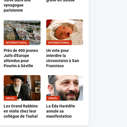
Juive dans une
grave en Suisse
synagogue
parisienne
INTERNATIONAL
INTERNATIONAL
Près de 400 jeunes
Un vote pour
Juifs d'Europe
interdire la
attendus pour
circoncision à San
Pourim à Séville
Francisco
ISRAËL
ISRAËL
Les Grand Rabbins
La Éda Harédite
en visite chez leur
annule sa
collègue de Tsahal
manifestation