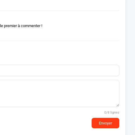
le premier à commenter !
0
/8 lignes
Envoyer