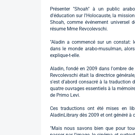
Présenter "Shoah" à un public arab
d'éducation sur l'Holocauste, la mission
Shoah, comme événement universel dont
résume Mme Revcolevschi.
"Aladin a commencé sur un constat: l
dans le monde arabo-musulman, alors 
explique-t-elle.
Aladin, fondé en 2009 dans l'ombre de
Revcolevschi était la directrice généra
s'est d'abord consacré à la traduction d
quatre ouvrages essentiels à la mémoire
de Primo Levi.
Ces traductions ont été mises en lib
AladinLibrary dès 2009 et ont généré à 
"Mais nous savons bien que pour tou
passer par l'image, le cinéma et surtout