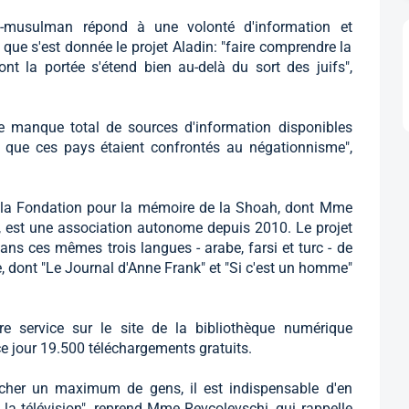
o-musulman répond à une volonté d'information et
 que s'est donnée le projet Aladin: "faire comprendre la
 la portée s'étend bien au-delà du sort des juifs",
e manque total de sources d'information disponibles
que ces pays étaient confrontés au négationnisme",
 la Fondation pour la mémoire de la Shoah, dont Mme
le, est une association autonome depuis 2010. Le projet
ans ces mêmes trois langues - arabe, farsi et turc - de
, dont "Le Journal d'Anne Frank" et "Si c'est un homme"
re service sur le site de la bibliothèque numérique
ce jour 19.500 téléchargements gratuits.
cher un maximum de gens, il est indispensable d'en
 la télévision", reprend Mme Revcolevschi, qui rappelle