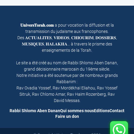
𝐔𝐧𝐢𝐯𝐞𝐫𝐬𝐓𝐨𝐫𝐚𝐡.𝐜𝐨𝐦
a pour vocation la diffusion et la
transmission du judaïsme aux francophones.
Des 𝐀𝐂𝐓𝐔𝐀𝐋𝐈𝐓𝐄𝐒, 𝐕𝐈𝐃𝐄𝐎𝐒, 𝐂𝐇𝐈𝐎𝐔𝐑𝐈𝐌, 𝐃𝐎𝐒𝐒𝐈𝐄𝐑𝐒,
𝐌𝐔𝐒𝐈𝐐𝐔𝐄𝐒, 𝐇𝐀𝐋𝐀𝐊𝐇𝐀… à travers le prisme des
enseignements de la Torah.
Le site a été créé au nom de Rabbi Shlomo Aben Danan,
grand décisionnaire marocain du 19ème siècle.
Notre initiative a été soutenue par de nombreux grands
Rabbanim :
Rav Ovadia Yossef, Rav Mordékhaï Eliahou, Rav Yossef
Sitruk, Rav Chlomo Amar, Rav Haïm Rozenberg, Rav
David Messas.
Rabbi Shlomo Aben Danan
Qui sommes nous
Editions
Contact
Faire un don