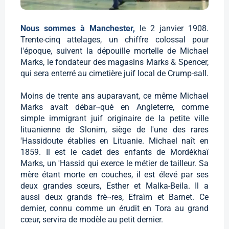
Nous sommes à Manchester,
le 2 janvier 1908.
Trente-cinq attelages, un chiffre colossal pour
l'époque, suivent la dépouille mortelle de Michael
Marks, le fondateur des magasins Marks & Spencer,
qui sera enterré au cimetière juif local de Crump-sall.
Moins de trente ans auparavant, ce même Michael
Marks avait débar¬qué en Angleterre, comme
simple immigrant juif originaire de la petite ville
lituanienne de Slonim, siège de l'une des rares
'Hassidoute établies en Lituanie. Michael naît en
1859. Il est le cadet des enfants de Mordékhaï
Marks, un 'Hassid qui exerce le métier de tailleur. Sa
mère étant morte en couches, il est élevé par ses
deux grandes sœurs, Esther et Malka-Beila. Il a
aussi deux grands frè¬res, Efraïm et Barnet. Ce
dernier, connu comme un érudit en Tora au grand
cœur, servira de modèle au petit dernier.