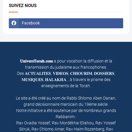
SUIVEZ NOUS
Facebook
𝐔𝐧𝐢𝐯𝐞𝐫𝐬𝐓𝐨𝐫𝐚𝐡.𝐜𝐨𝐦
a pour vocation la diffusion et la
transmission du judaïsme aux francophones.
Des 𝐀𝐂𝐓𝐔𝐀𝐋𝐈𝐓𝐄𝐒, 𝐕𝐈𝐃𝐄𝐎𝐒, 𝐂𝐇𝐈𝐎𝐔𝐑𝐈𝐌, 𝐃𝐎𝐒𝐒𝐈𝐄𝐑𝐒,
𝐌𝐔𝐒𝐈𝐐𝐔𝐄𝐒, 𝐇𝐀𝐋𝐀𝐊𝐇𝐀… à travers le prisme des
enseignements de la Torah.
Le site a été créé au nom de Rabbi Shlomo Aben Danan,
grand décisionnaire marocain du 19ème siècle.
Notre initiative a été soutenue par de nombreux grands
Rabbanim :
Rav Ovadia Yossef, Rav Mordékhaï Eliahou, Rav Yossef
Sitruk, Rav Chlomo Amar, Rav Haïm Rozenberg, Rav