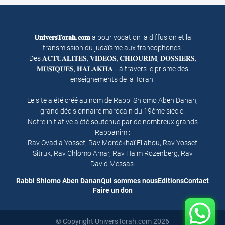
𝐔𝐧𝐢𝐯𝐞𝐫𝐬𝐓𝐨𝐫𝐚𝐡.𝐜𝐨𝐦
a pour vocation la diffusion et la
transmission du judaïsme aux francophones.
Des 𝐀𝐂𝐓𝐔𝐀𝐋𝐈𝐓𝐄𝐒, 𝐕𝐈𝐃𝐄𝐎𝐒, 𝐂𝐇𝐈𝐎𝐔𝐑𝐈𝐌, 𝐃𝐎𝐒𝐒𝐈𝐄𝐑𝐒,
𝐌𝐔𝐒𝐈𝐐𝐔𝐄𝐒, 𝐇𝐀𝐋𝐀𝐊𝐇𝐀… à travers le prisme des
enseignements de la Torah.
Le site a été créé au nom de Rabbi Shlomo Aben Danan,
grand décisionnaire marocain du 19ème siècle.
Notre initiative a été soutenue par de nombreux grands
Rabbanim :
Rav Ovadia Yossef, Rav Mordékhaï Eliahou, Rav Yossef
Sitruk, Rav Chlomo Amar, Rav Haïm Rozenberg, Rav
David Messas.
Rabbi Shlomo Aben Danan
Qui sommes nous
Editions
Contact
Faire un don
© Copyright UniversTorah.com 2026