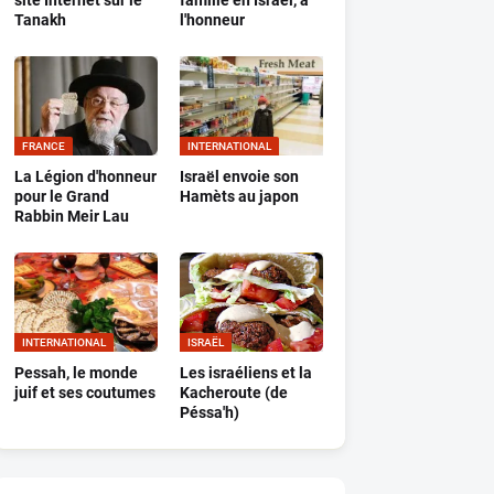
site Internet sur le
famille en Israël, à
Tanakh
l'honneur
FRANCE
INTERNATIONAL
La Légion d'honneur
Israël envoie son
pour le Grand
Hamèts au japon
Rabbin Meir Lau
INTERNATIONAL
ISRAËL
Pessah, le monde
Les israéliens et la
juif et ses coutumes
Kacheroute (de
Péssa'h)