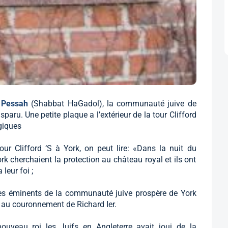
t Pessah
(Shabbat HaGadol), la communauté juive de
sparu. Une petite plaque a l’extérieur de la tour Clifford
giques
r Clifford ‘S à York, on peut lire: «Dans la nuit du
k cherchaient la protection au château royal et ils ont
leur foi ;
es éminents de la communauté juive prospère de York
r au couronnement de Richard Ier.
uveau roi les Juifs en Angleterre avait joui de la