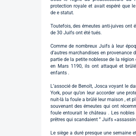
protection royale et avait espéré que 
de e statut.
Toutefois, des émeutes anti-juives ont
de 30 Juifs ont été tués.
Comme de nombreux Juifs à leur époqu
d’autres marchandises en provenance du
partie de la petite noblesse de la région 
en Mars 1190, ils ont attaqué et brû
enfants .
L’associé de Benoît, Josca voyant le da
York, pour qu’on leur accorder une prote
nuit-là la foule a brûlé leur maison , et
souvenant des émeutes qui ont récemmen
foule entourait le château . Les nobles 
prêtres qui scandaient ” Juifs «assassins
Le siège a duré presque une semaine et l