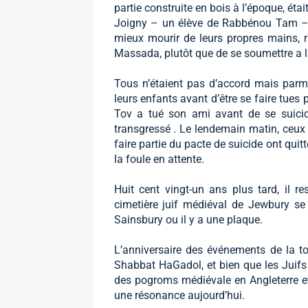
partie construite en bois à l’époque, é
Joigny – un élève de Rabbénou Tam – a 
mieux mourir de leurs propres mains, r
Massada, plutôt que de se soumettre a l
Tous n’étaient pas d’accord mais parmi
leurs enfants avant d’être se faire tues
Tov a tué son ami avant de se suicider
transgressé . Le lendemain matin, ceux 
faire partie du pacte de suicide ont qui
la foule en attente.
Huit cent vingt-un ans plus tard, il 
cimetière juif médiéval de Jewbury s
Sainsbury ou il y a une plaque.
L’anniversaire des événements de la to
Shabbat HaGadol, et bien que les Juifs d
des pogroms médiévale en Angleterre et 
une résonance aujourd’hui.