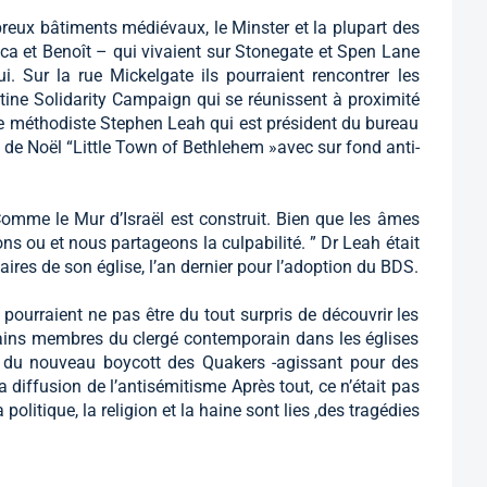
breux bâtiments médiévaux, le Minster et la plupart des
ca et Benoît – qui vivaient sur Stonegate et Spen Lane
ui. Sur la rue Mickelgate ils pourraient rencontrer les
ine Solidarity Campaign qui se réunissent à proximité
aire méthodiste Stephen Leah qui est président du bureau
t de Noël “Little Town of Bethlehem »avec sur fond anti-
 Comme le Mur d’Israël est construit. Bien que les âmes
ns ou et nous partageons la culpabilité. ” Dr Leah était
ires de son église, l’an dernier pour l’adoption du BDS.
 pourraient ne pas être du tout surpris de découvrir les
ertains membres du clergé contemporain dans les églises
r du nouveau boycott des Quakers -agissant pour des
 diffusion de l’antisémitisme Après tout, ce n’était pas
politique, la religion et la haine sont lies ,des tragédies